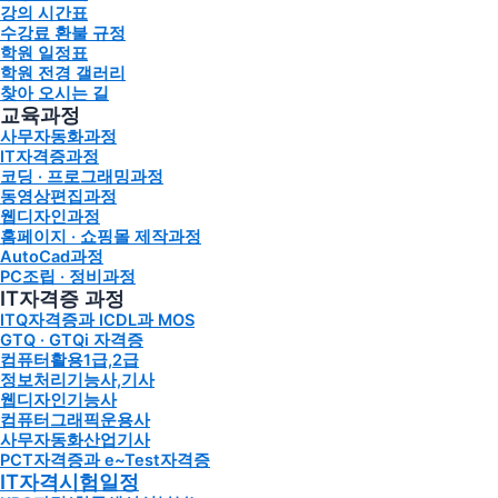
강의 시간표
수강료 환불 규정
학원 일정표
학원 전경 갤러리
찾아 오시는 길
교육과정
사무자동화과정
IT자격증과정
코딩 · 프로그래밍과정
동영상편집과정
웹디자인과정
홈페이지 · 쇼핑몰 제작과정
AutoCad과정
PC조립 · 정비과정
IT자격증 과정
ITQ자격증과 ICDL과 MOS
GTQ · GTQi 자격증
컴퓨터활용1급,2급
정보처리기능사,기사
웹디자인기능사
컴퓨터그래픽운용사
사무자동화산업기사
PCT자격증과 e~Test자격증
IT자격시험일정