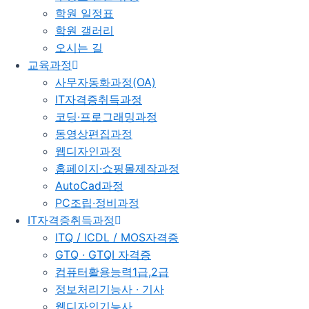
학원 일정표
학원 갤러리
오시는 길
교육과정
사무자동화과정(OA)
IT자격증취득과정
코딩·프로그래밍과정
동영상편집과정
웹디자인과정
홈페이지·쇼핑몰제작과정
AutoCad과정
PC조립·정비과정
IT자격증취득과정
ITQ / ICDL / MOS자격증
GTQ · GTQI 자격증
컴퓨터활용능력1급,2급
정보처리기능사 · 기사
웹디자인기능사