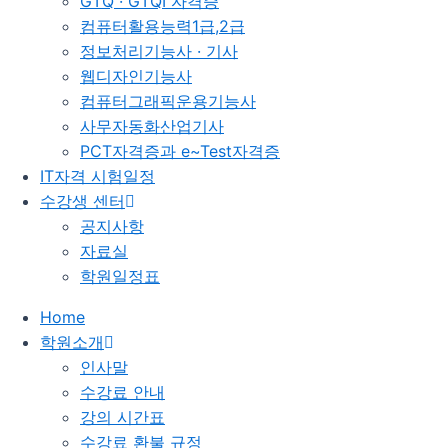
GTQ · GTQI 자격증
컴퓨터활용능력1급,2급
정보처리기능사 · 기사
웹디자인기능사
컴퓨터그래픽운용기능사
사무자동화산업기사
PCT자격증과 e~Test자격증
IT자격 시험일정
수강생 센터
공지사항
자료실
학원일정표
Home
학원소개
인사말
수강료 안내
강의 시간표
수강료 환불 규정