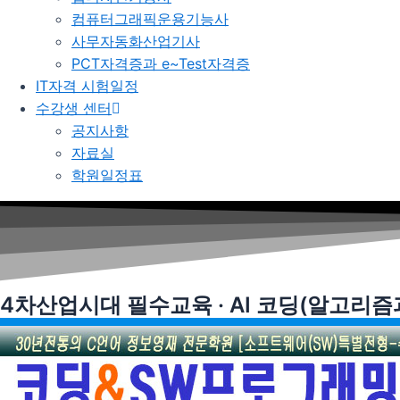
컴퓨터그래픽운용기능사
사무자동화산업기사
PCT자격증과 e~Test자격증
IT자격 시험일정
수강생 센터
공지사항
자료실
학원일정표
4차산업시대 필수교육 · AI 코딩(알고리즘